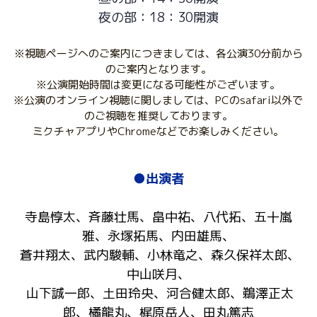
夜の部：18：30開演
※視聴ページへのご案内につきましては、各公演30分前から
のご案内となります。
※公演開始時間は変更になる可能性がございます。
※公演のオンライン視聴に関しましては、PCのsafari以外で
のご視聴を推奨しております。
ミクチャアプリやChromeなどでお楽しみください。
●出演者
寺島惇太、斉藤壮馬、畠中祐、八代拓、五十嵐
雅、永塚拓馬、内田雄馬、
 蒼井翔太、武内駿輔、小林竜之、森久保祥太郎、
中山咲月、
 山下誠一郎、土田玲央、河合健太郎、鵜澤正太
郎、橘龍丸、梶原岳人、田丸篤志