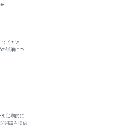
e-
スしてくださ
択の詳細につ
ーを定期的に
グ開設
を提供