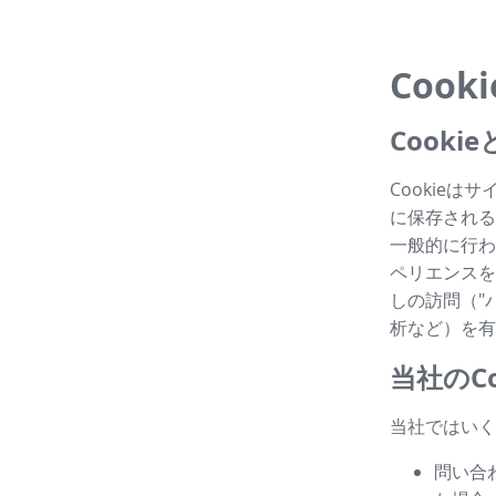
Cook
Cook
Cookie
に保存される
一般的に行わ
ペリエンスを
しの訪問（"パ
析など）を有
当社のCo
当社ではいく
問い合