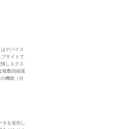
たはデバイス
ェブサイトで
記憶しエクス
たは複数回繰返
ースの機能（分
ータを送信し