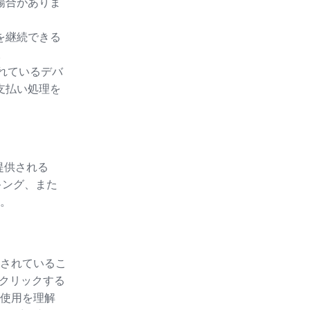
場合がありま
を継続できる
。
されているデバ
支払い処理を
提供される
キング、また
。
されているこ
をクリックする
使用を理解